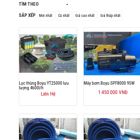
TÌM THEO
Hút Đáy Hồ Koi
SẮP XẾP
Mới nhất
Cũ nhất
Giá cao nhất
Giá thấp nhất
Thiết bị Vệ Sinh Hồ Koi
Vợt Lùa, Bắt Cá Koi
Máy Cho Ăn Tự Động
Phụ Kiện Sủi Hồ Koi
lọc Trống Hồ Koi, Drum Filter
Lọc thùng Boyu YT25000 lưu
Máy bơm Boyu SPF8000 95W
lượng 4600l/h
Tank Dưỡng cá - Thùng Nhựa Nuôi cá
1.450.000 VNĐ
Liên Hệ