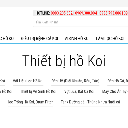
HOTLINE:
0983.205.632
|
0969.388.804
|
0986.793.886
|
09
C HỒ KOI
ĐIỀU TRỊ BỆNH CÁ KOI
VI SINH HỒ KOI
LÀM LỌC HỒ KOI
Thiết bị hồ Koi
Koi
Vật Liệu Lọc Hồ Koi
Đèn UV (Diệt Khuẩn, Rêu, Tảo)
Đèn Hồ Cá, 
y Hồ Koi
Thiết bị Vệ Sinh Hồ Koi
Vợt Lùa, Bắt Cá Koi
Máy Cho Ăn Tự
lọc Trống Hồ Koi, Drum Filter
Tank Dưỡng cá - Thùng Nhựa Nuôi cá