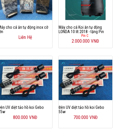
Máy cho cá ăn tự động inox cỡ
Máy cho cá Koi ăn tự động
ớn
LONDA 10 lít 2018 - tặng Pin
Pin C
Liên Hệ
2.000.000 VNĐ
Đèn UV diệt tảo hồ koi Gebo
Đèn UV diệt tảo hồ koi Gebo
75w
55w
800.000 VNĐ
700.000 VNĐ