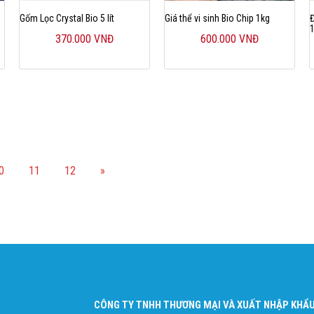
Gốm Lọc Crystal Bio 5 lít
Giá thể vi sinh Bio Chip 1kg
370.000 VNĐ
600.000 VNĐ
0
11
12
»
CÔNG TY TNHH THƯƠNG MẠI VÀ XUẤT NHẬP KHẨU