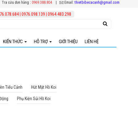
thietbibecacanh@gmail.com
Tra cứu đơn hàng :
0969.388.804
|
Email:
76.078.684
|
0976.098.139
|
0964.483.298
KIẾN THỨC
HỖ TRỢ
GIỚI THIỆU
LIÊN HỆ
Kinh nghiệm chăm sóc cá cảnh
Chính sách đổi - trả hàng hóa
Các loại thuốc chữa bệnh cá koi
Chính sách vận chuyển
Tổng Hợp Thiết Bị Hồ Koi
Thông tin thanh toán
Đèn Tiểu Cảnh
Hút Mặt Hồ Koi
 Động
Phụ Kiện Sủi Hồ Koi