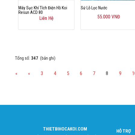
Máy Sục Khí Tích Điện Hồ Koi
Sứ Lỗ Lọc Nước
Resun ACD 80
55.000 VNĐ
Liên Hệ
Tổng số:
347
(bản ghi)
«
«
3
4
5
6
7
8
9
1
THIETBIHOCAKOI.COM
HỖ TRỢ