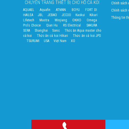
CHUYÊN TRANG THIẾT BỊ CHO HỒ CÁ KOI
Chính sách đ
AQUAEL
Aquafin
ATMAN
BOYU
FORT DI
Chính sách 
HAILEA
JBL
JEBAO
JECOD
Kaokui
Kikari
Thông tin t
Lifetech
Mastra
Minjiang
OKIKO
Omega
Pro's Choice
Qian Hu
RS Electrical
SAKURA
SERA
Shanghai
Sonic
Thức ăn Aqua master cho
cá koi
Thức ăn cá koi Hikari
Thức ăn cá koi JPD
TSURUMI
USA
Việt Nam
XO