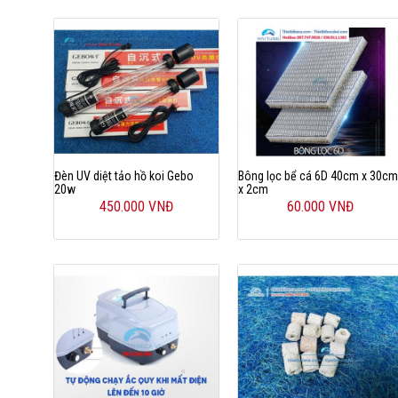
Đèn UV diệt tảo hồ koi Gebo
Bông lọc bể cá 6D 40cm x 30c
20w
x 2cm
450.000 VNĐ
60.000 VNĐ