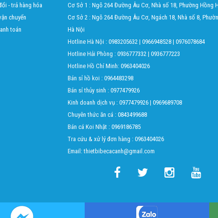
ổi - trả hàng hóa
Cơ Sở 1 : Ngõ 264 Đường Âu Cơ, Nhà số 18, Phường Hồng H
vận chuyển
Cơ Sở 2 : Ngõ 264 Đường Âu Cơ, Ngách 18, Nhà số 8, Phườ
hanh toán
Hà Nội
Hotline Hà Nội :
0983205632
|
0966948528
|
0976078684
Hotline Hải Phòng :
0936777332
|
0936777223
Hotline Hồ Chí Minh:
0963404026
Bán sỉ hồ koi :
0964483298
Bán sỉ thủy sinh :
0977479926
Kinh doanh dịch vụ :
0977479926
|
0969689708
Chuyên thức ăn cá :
0843499688
Bán cá Koi Nhật :
0969186785
Tra cứu & xử lý đơn hàng :
0963404026
Email: thietbibecacanh@gmail.com