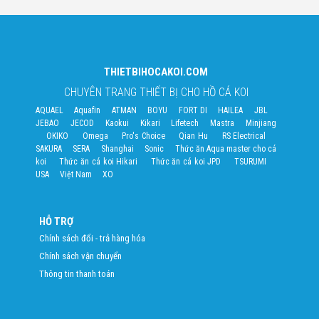
THIETBIHOCAKOI.COM
CHUYÊN TRANG THIẾT BỊ CHO HỒ CÁ KOI
AQUAEL
Aquafin
ATMAN
BOYU
FORT DI
HAILEA
JBL
JEBAO
JECOD
Kaokui
Kikari
Lifetech
Mastra
Minjiang
OKIKO
Omega
Pro's Choice
Qian Hu
RS Electrical
SAKURA
SERA
Shanghai
Sonic
Thức ăn Aqua master cho cá
koi
Thức ăn cá koi Hikari
Thức ăn cá koi JPD
TSURUMI
USA
Việt Nam
XO
HỖ TRỢ
Chính sách đổi - trả hàng hóa
Chính sách vận chuyển
Thông tin thanh toán