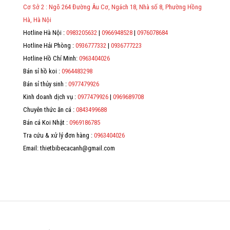
địa chỉ, mã số thuế/ căn cước công dân/ số định danh.
Cơ Sở 2 : Ngõ 264 Đường Âu Cơ, Ngách 18, Nhà số 8, Phường Hồng
*
Hà, Hà Nội
Hotline Hà Nội :
0983205632
|
0966948528
|
0976078684
*
Hotline Hải Phòng :
0936777332
|
0936777223
*
Hotline Hồ Chí Minh:
0963404026
Bán sỉ hồ koi :
0964483298
*
Bán sỉ thủy sinh :
0977479926
Kinh doanh dịch vụ :
0977479926
|
0969689708
Chuyên thức ăn cá :
0843499688
Bán cá Koi Nhật :
0969186785
Tra cứu & xử lý đơn hàng :
0963404026
Email: thietbibecacanh@gmail.com