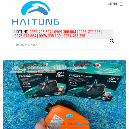
MENU
Thiết bị hồ Koi
HOTLINE:
0983.205.632
|
0969.388.804
|
0986.793.886
|
0976.078.684
|
0976.098.139
|
0964.483.298
Thức ăn cho cá koi
Kiểm Tra Nước Hồ Koi
điều trị bệnh Cá Koi
Vi Sinh Hồ Koi
assign('article_categories',
article_categories_tree('0')); ?>
Làm lọc hồ koi
KIẾN THỨC
HỖ TRỢ