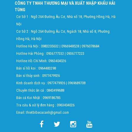
CÔNG TY TNHH THƯƠNG MẠI VÀ XUẤT NHẬP KHẨU HẢI
TÙNG
Cơ Sở 1 : Ngõ 264 Đường Âu Cơ, Nhà số 18, Phường Hồng Hà, Hà
Nội
Cơ Sở 2 : Ngõ 264 Đường Âu Cơ, Ngách 18, Nhà số 8, Phường
Hồng Hà, Hà Nội
Hotline Hà Nội :
0983205632
|
0966948528
|
0976078684
Hotline Hải Phòng :
0936777332
|
0936777223
Hotline Hồ Chí Minh:
0963404026
Bán sỉ hồ koi :
0964483298
Bán sỉ thủy sinh :
0977479926
Kinh doanh dịch vụ :
0977479926
|
0969689708
Chuyên thức ăn cá :
0843499688
Bán cá Koi Nhật :
0969186785
Tra cứu & xử lý đơn hàng :
0963404026
Email: thietbibecacanh@gmail.com