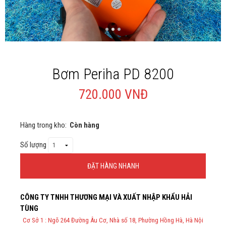
Giới thiệu
Liên Hệ
Bơm Periha PD 8200
720.000 VNĐ
Hàng trong kho:
Còn hàng
Số lượng
ĐẶT HÀNG NHANH
Thông Tin Đặt Hàng
CÔNG TY TNHH THƯƠNG MẠI VÀ XUẤT NHẬP KHẨU HẢI
Theo Nghị định 123/2020/NĐ-CP và nghị định 70/2025/NĐ-CP về
TÙNG
việc thực hiện lập Hóa Đơn Điện Tử bán hàng và cung cấp dịch vụ
cho người mua bắt buộc phải thế hiện đầy đủ thông tin: họ tên,
Cơ Sở 1 : Ngõ 264 Đường Âu Cơ, Nhà số 18, Phường Hồng Hà, Hà Nội