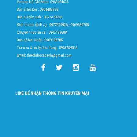
Hotline Hồ Chí Minh:
0963404026
Bán sỉ hồ koi :
0964483298
Bán sỉ thủy sinh :
0977479926
Kinh doanh dịch vụ :
0977479926
|
0969689708
Chuyên thức ăn cá :
0843499688
Bán cá Koi Nhật :
0969186785
Tra cứu & xử lý đơn hàng :
0963404026
Email: thietbibecacanh@gmail.com
LIKE ĐỂ NHẬN THÔNG TIN KHUYẾN MẠI