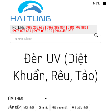
MENU
TÌM THEO
Thiết bị hồ Koi
HOTLINE:
0983.205.632
|
0969.388.804
|
0986.793.886
|
0976.078.684
|
0976.098.139
|
0964.483.298
Thức ăn cho cá koi
Kiểm Tra Nước Hồ Koi
điều trị bệnh Cá Koi
Đèn UV (Diệt
Vi Sinh Hồ Koi
Khuẩn, Rêu, Tảo)
assign('article_categories',
article_categories_tree('0')); ?>
Làm lọc hồ koi
KIẾN THỨC
TÌM THEO
HỖ TRỢ
SẮP XẾP
Mới nhất
Cũ nhất
Giá cao nhất
Giá thấp nhất