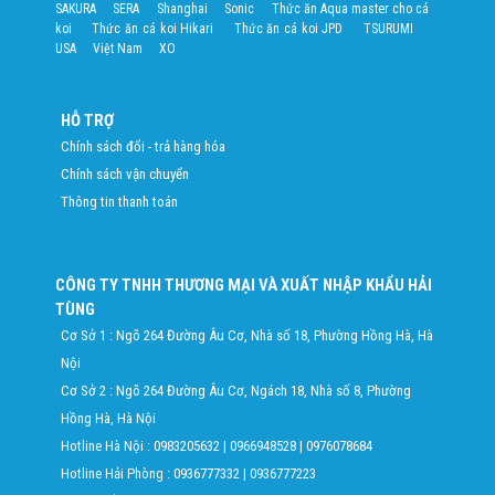
SAKURA
SERA
Shanghai
Sonic
Thức ăn Aqua master cho cá
koi
Thức ăn cá koi Hikari
Thức ăn cá koi JPD
TSURUMI
USA
Việt Nam
XO
HỖ TRỢ
Chính sách đổi - trả hàng hóa
Chính sách vận chuyển
Thông tin thanh toán
CÔNG TY TNHH THƯƠNG MẠI VÀ XUẤT NHẬP KHẨU HẢI
TÙNG
Cơ Sở 1 : Ngõ 264 Đường Âu Cơ, Nhà số 18, Phường Hồng Hà, Hà
Nội
Cơ Sở 2 : Ngõ 264 Đường Âu Cơ, Ngách 18, Nhà số 8, Phường
Hồng Hà, Hà Nội
Hotline Hà Nội :
0983205632
|
0966948528
|
0976078684
Hotline Hải Phòng :
0936777332
|
0936777223