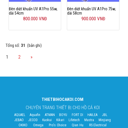
Đèn diệt khuẩn UV A1Pro 55w,
Đèn diệt khuẩn UV A1Pro 75w,
dài 54cm
dài 58cm
800.000 VNĐ
900.000 VNĐ
Tổng số:
31
(bản ghi)
1
2
»
THIETBIHOCAKOI.COM
CHUYÊN TRANG THIẾT BỊ CHO HỒ CÁ KOI
AQUAEL
Aquafin
ATMAN
BOYU
FORT DI
HAILEA
JBL
JEBAO
JECOD
Kaokui
Kikari
Lifetech
Mastra
Minjiang
OKIKO
Omega
Pro's Choice
Qian Hu
RS Electrical