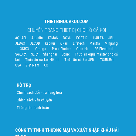
THIETBIHOCAKOI.COM
CHUYÊN TRANG THIẾT BỊ CHO HỒ CÁ KOI
AQUAEL
Aquafin
ATMAN
BOYU
FORT DI
HAILEA
JBL
JEBAO
JECOD
Kaokui
Kikari
Lifetech
Mastra
Minjiang
OKIKO
Omega
Pro's Choice
Qian Hu
RS Electrical
SAKURA
SERA
Shanghai
Sonic
Thức ăn Aqua master cho cá
koi
Thức ăn cá koi Hikari
Thức ăn cá koi JPD
TSURUMI
USA
Việt Nam
XO
HỖ TRỢ
Chính sách đổi - trả hàng hóa
Chính sách vận chuyển
Thông tin thanh toán
CÔNG TY TNHH THƯƠNG MẠI VÀ XUẤT NHẬP KHẨU HẢI