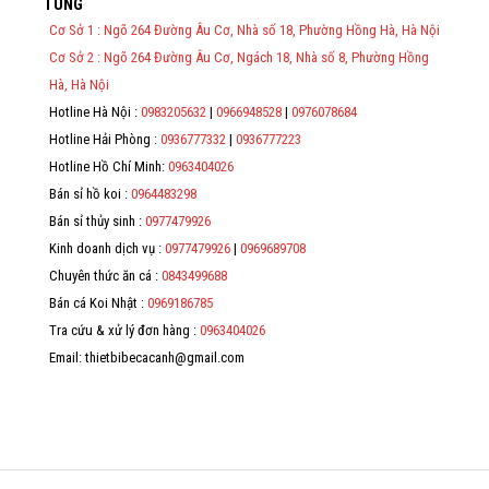
TÙNG
việc thực hiện lập Hóa Đơn Điện Tử bán hàng và cung cấp dịch vụ
cho người mua bắt buộc phải thế hiện đầy đủ thông tin: họ tên,
Cơ Sở 1 : Ngõ 264 Đường Âu Cơ, Nhà số 18, Phường Hồng Hà, Hà Nội
địa chỉ, mã số thuế/ căn cước công dân/ số định danh.
Cơ Sở 2 : Ngõ 264 Đường Âu Cơ, Ngách 18, Nhà số 8, Phường Hồng
*
Hà, Hà Nội
Hotline Hà Nội :
0983205632
|
0966948528
|
0976078684
*
Hotline Hải Phòng :
0936777332
|
0936777223
*
Hotline Hồ Chí Minh:
0963404026
Bán sỉ hồ koi :
0964483298
*
Bán sỉ thủy sinh :
0977479926
Kinh doanh dịch vụ :
0977479926
|
0969689708
Chuyên thức ăn cá :
0843499688
Bán cá Koi Nhật :
0969186785
Tra cứu & xử lý đơn hàng :
0963404026
Email: thietbibecacanh@gmail.com