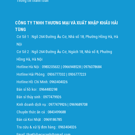
Thông tin thanh toán
CÔNG TY TNHH THƯƠNG MẠI VÀ XUẤT NHẬP KHẨU HẢI
TÙNG
Cơ Sở 1 : Ngõ 264 Đường Âu Cơ, Nhà số 18, Phường Hồng Hà, Hà
Nội
Cơ Sở 2 : Ngõ 264 Đường Âu Cơ, Ngách 18, Nhà số 8, Phường
Hồng Hà, Hà Nội
Hotline Hà Nội :
0983205632
|
0966948528
|
0976078684
Hotline Hải Phòng :
0936777332
|
0936777223
Hotline Hồ Chí Minh:
0963404026
Bán sỉ hồ koi :
0964483298
Bán sỉ thủy sinh :
0977479926
Kinh doanh dịch vụ :
0977479926
|
0969689708
Chuyên thức ăn cá :
0843499688
Bán cá Koi Nhật :
0969186785
Tra cứu & xử lý đơn hàng :
0963404026
Email: thietbibecacanh@gmail.com