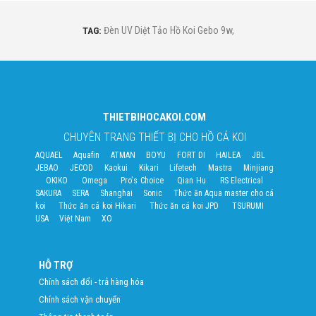
TAG:
Đèn UV Diệt Tảo Hồ Koi Gebo 9w
,
THIETBIHOCAKOI.COM
CHUYÊN TRANG THIẾT BỊ CHO HỒ CÁ KOI
AQUAEL
Aquafin
ATMAN
BOYU
FORT DI
HAILEA
JBL
JEBAO
JECOD
Kaokui
Kikari
Lifetech
Mastra
Minjiang
OKIKO
Omega
Pro's Choice
Qian Hu
RS Electrical
SAKURA
SERA
Shanghai
Sonic
Thức ăn Aqua master cho cá
koi
Thức ăn cá koi Hikari
Thức ăn cá koi JPD
TSURUMI
USA
Việt Nam
XO
HỖ TRỢ
Chính sách đổi - trả hàng hóa
Chính sách vận chuyển