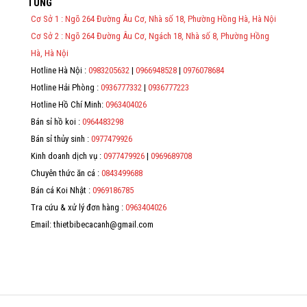
TÙNG
việc thực hiện lập Hóa Đơn Điện Tử bán hàng và cung cấp dịch vụ
cho người mua bắt buộc phải thế hiện đầy đủ thông tin: họ tên,
Cơ Sở 1 : Ngõ 264 Đường Âu Cơ, Nhà số 18, Phường Hồng Hà, Hà Nội
địa chỉ, mã số thuế/ căn cước công dân/ số định danh.
Cơ Sở 2 : Ngõ 264 Đường Âu Cơ, Ngách 18, Nhà số 8, Phường Hồng
*
Hà, Hà Nội
Hotline Hà Nội :
0983205632
|
0966948528
|
0976078684
*
Hotline Hải Phòng :
0936777332
|
0936777223
*
Hotline Hồ Chí Minh:
0963404026
Bán sỉ hồ koi :
0964483298
*
Bán sỉ thủy sinh :
0977479926
Kinh doanh dịch vụ :
0977479926
|
0969689708
Chuyên thức ăn cá :
0843499688
Bán cá Koi Nhật :
0969186785
Tra cứu & xử lý đơn hàng :
0963404026
Email: thietbibecacanh@gmail.com