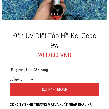
Giới thiệu
Liên Hệ
Đèn UV Diệt Tảo Hồ Koi Gebo
9w
200.000 VNĐ
Hàng trong kho:
Còn hàng
Số lượng
ĐẶT HÀNG NHANH
Thông Tin Đặt Hàng
CÔNG TY TNHH THƯƠNG MẠI VÀ XUẤT NHẬP KHẨU HẢI
Theo Nghị định 123/2020/NĐ-CP và nghị định 70/2025/NĐ-CP về