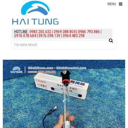
MENU
Thiết bị hồ Koi
HOTLINE:
0983.205.632
|
0969.388.804
|
0986.793.886
|
0976.078.684
|
0976.098.139
|
0964.483.298
Thức ăn cho cá koi
Kiểm Tra Nước Hồ Koi
điều trị bệnh Cá Koi
Vi Sinh Hồ Koi
assign('article_categories',
article_categories_tree('0')); ?>
Làm lọc hồ koi
KIẾN THỨC
HỖ TRỢ