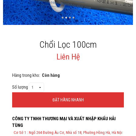
Giới thiệu
Liên Hệ
Chổi Lọc 100cm
Liên Hệ
Hàng trong kho:
Còn hàng
Số lượng
ĐẶT HÀNG NHANH
Thông Tin Đặt Hàng
CÔNG TY TNHH THƯƠNG MẠI VÀ XUẤT NHẬP KHẨU HẢI
Theo Nghị định 123/2020/NĐ-CP và nghị định 70/2025/NĐ-CP về
TÙNG
việc thực hiện lập Hóa Đơn Điện Tử bán hàng và cung cấp dịch vụ
cho người mua bắt buộc phải thế hiện đầy đủ thông tin: họ tên,
Cơ Sở 1 : Ngõ 264 Đường Âu Cơ, Nhà số 18, Phường Hồng Hà, Hà Nội