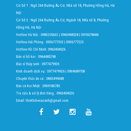
Cơ Sở 1 : Ngõ 264 Đường Âu Cơ, Nhà số 18, Phường Hồng Hà, Hà
Nội
Cơ Sở 2 : Ngõ 264 Đường Âu Cơ, Ngách 18, Nhà số 8, Phường
Hồng Hà, Hà Nội
Hotline Hà Nội :
0983205632
|
0966948528
|
0976078684
Hotline Hải Phòng :
0936777332
|
0936777223
Hotline Hồ Chí Minh:
0963404026
Bán sỉ hồ koi :
0964483298
Bán sỉ thủy sinh :
0977479926
Kinh doanh dịch vụ :
0977479926
|
0969689708
Chuyên thức ăn cá :
0843499688
Bán cá Koi Nhật :
0969186785
Tra cứu & xử lý đơn hàng :
0963404026
Email: thietbibecacanh@gmail.com