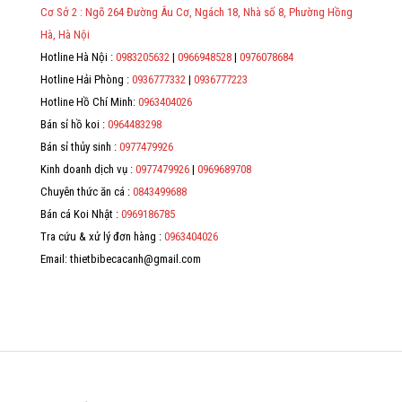
địa chỉ, mã số thuế/ căn cước công dân/ số định danh.
Cơ Sở 2 : Ngõ 264 Đường Âu Cơ, Ngách 18, Nhà số 8, Phường Hồng
*
Hà, Hà Nội
Hotline Hà Nội :
0983205632
|
0966948528
|
0976078684
*
Hotline Hải Phòng :
0936777332
|
0936777223
*
Hotline Hồ Chí Minh:
0963404026
Bán sỉ hồ koi :
0964483298
*
Bán sỉ thủy sinh :
0977479926
Kinh doanh dịch vụ :
0977479926
|
0969689708
Chuyên thức ăn cá :
0843499688
Bán cá Koi Nhật :
0969186785
Tra cứu & xử lý đơn hàng :
0963404026
Email: thietbibecacanh@gmail.com