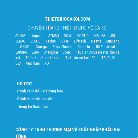
THIETBIHOCAKOI.COM
CHUYÊN TRANG THIẾT BỊ CHO HỒ CÁ KOI
AQUAEL
Aquafin
ATMAN
BOYU
FORT DI
HAILEA
JBL
JEBAO
JECOD
Kaokui
Kikari
Lifetech
Mastra
Minjiang
OKIKO
Omega
Pro's Choice
Qian Hu
RS Electrical
SAKURA
SERA
Shanghai
Sonic
Thức ăn Aqua master cho cá
koi
Thức ăn cá koi Hikari
Thức ăn cá koi JPD
TSURUMI
USA
Việt Nam
XO
HỖ TRỢ
Chính sách đổi - trả hàng hóa
Chính sách vận chuyển
Thông tin thanh toán
CÔNG TY TNHH THƯƠNG MẠI VÀ XUẤT NHẬP KHẨU HẢI
TÙNG