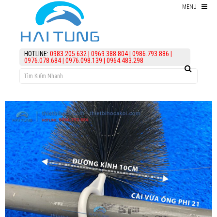
MENU
Thiết bị hồ Koi
HOTLINE:
0983.205.632
|
0969.388.804
|
0986.793.886
|
0976.078.684
|
0976.098.139
|
0964.483.298
Thức ăn cho cá koi
Kiểm Tra Nước Hồ Koi
điều trị bệnh Cá Koi
Vi Sinh Hồ Koi
assign('article_categories',
article_categories_tree('0')); ?>
Làm lọc hồ koi
KIẾN THỨC
HỖ TRỢ