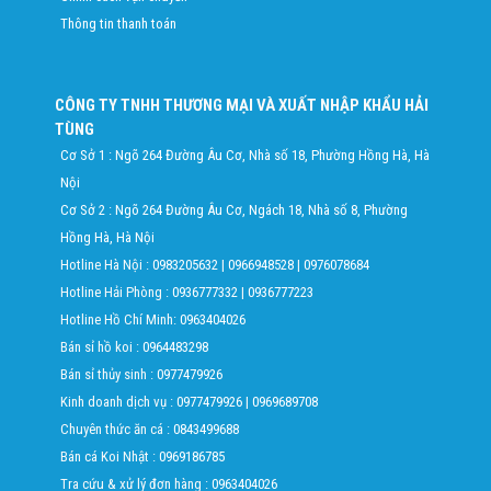
Thông tin thanh toán
CÔNG TY TNHH THƯƠNG MẠI VÀ XUẤT NHẬP KHẨU HẢI
TÙNG
Cơ Sở 1 : Ngõ 264 Đường Âu Cơ, Nhà số 18, Phường Hồng Hà, Hà
Nội
Cơ Sở 2 : Ngõ 264 Đường Âu Cơ, Ngách 18, Nhà số 8, Phường
Hồng Hà, Hà Nội
Hotline Hà Nội :
0983205632
|
0966948528
|
0976078684
Hotline Hải Phòng :
0936777332
|
0936777223
Hotline Hồ Chí Minh:
0963404026
Bán sỉ hồ koi :
0964483298
Bán sỉ thủy sinh :
0977479926
Kinh doanh dịch vụ :
0977479926
|
0969689708
Chuyên thức ăn cá :
0843499688
Bán cá Koi Nhật :
0969186785
Tra cứu & xử lý đơn hàng :
0963404026