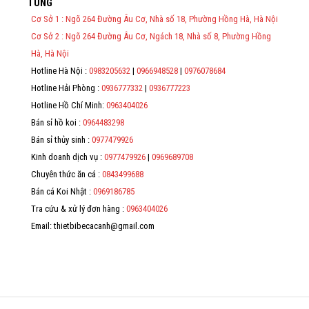
TÙNG
việc thực hiện lập Hóa Đơn Điện Tử bán hàng và cung cấp dịch vụ
cho người mua bắt buộc phải thế hiện đầy đủ thông tin: họ tên,
Cơ Sở 1 : Ngõ 264 Đường Âu Cơ, Nhà số 18, Phường Hồng Hà, Hà Nội
địa chỉ, mã số thuế/ căn cước công dân/ số định danh.
Cơ Sở 2 : Ngõ 264 Đường Âu Cơ, Ngách 18, Nhà số 8, Phường Hồng
*
Hà, Hà Nội
Hotline Hà Nội :
0983205632
|
0966948528
|
0976078684
*
Hotline Hải Phòng :
0936777332
|
0936777223
*
Hotline Hồ Chí Minh:
0963404026
Bán sỉ hồ koi :
0964483298
*
Bán sỉ thủy sinh :
0977479926
Kinh doanh dịch vụ :
0977479926
|
0969689708
Chuyên thức ăn cá :
0843499688
Bán cá Koi Nhật :
0969186785
Tra cứu & xử lý đơn hàng :
0963404026
Email: thietbibecacanh@gmail.com