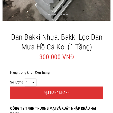
Giới thiệu
Liên Hệ
Dàn Bakki Nhựa, Bakki Lọc Dàn
Mưa Hồ Cá Koi (1 Tầng)
300.000 VNĐ
Hàng trong kho:
Còn hàng
Số lượng
ĐẶT HÀNG NHANH
Thông Tin Đặt Hàng
CÔNG TY TNHH THƯƠNG MẠI VÀ XUẤT NHẬP KHẨU HẢI
Theo Nghị định 123/2020/NĐ-CP và nghị định 70/2025/NĐ-CP về