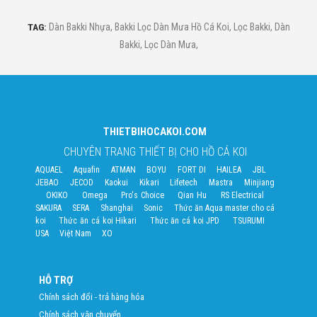
TAG:
Dàn Bakki Nhựa
,
Bakki Lọc Dàn Mưa Hồ Cá Koi
,
Lọc Bakki
,
Dàn
Bakki
,
Lọc Dàn Mưa
,
THIETBIHOCAKOI.COM
CHUYÊN TRANG THIẾT BỊ CHO HỒ CÁ KOI
AQUAEL
Aquafin
ATMAN
BOYU
FORT DI
HAILEA
JBL
JEBAO
JECOD
Kaokui
Kikari
Lifetech
Mastra
Minjiang
OKIKO
Omega
Pro's Choice
Qian Hu
RS Electrical
SAKURA
SERA
Shanghai
Sonic
Thức ăn Aqua master cho cá
koi
Thức ăn cá koi Hikari
Thức ăn cá koi JPD
TSURUMI
USA
Việt Nam
XO
HỖ TRỢ
Chính sách đổi - trả hàng hóa
Chính sách vận chuyển