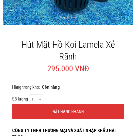
Giới thiệu
Liên Hệ
Hút Mặt Hồ Koi Lamela Xẻ
Rãnh
295.000 VNĐ
Hàng trong kho:
Còn hàng
Số lượng
ĐẶT HÀNG NHANH
Thông Tin Đặt Hàng
CÔNG TY TNHH THƯƠNG MẠI VÀ XUẤT NHẬP KHẨU HẢI
Theo Nghị định 123/2020/NĐ-CP và nghị định 70/2025/NĐ-CP về