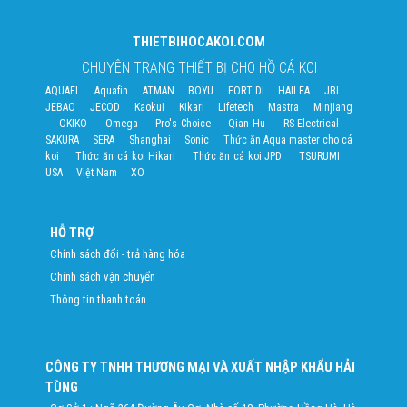
THIETBIHOCAKOI.COM
CHUYÊN TRANG THIẾT BỊ CHO HỒ CÁ KOI
AQUAEL
Aquafin
ATMAN
BOYU
FORT DI
HAILEA
JBL
JEBAO
JECOD
Kaokui
Kikari
Lifetech
Mastra
Minjiang
OKIKO
Omega
Pro's Choice
Qian Hu
RS Electrical
SAKURA
SERA
Shanghai
Sonic
Thức ăn Aqua master cho cá
koi
Thức ăn cá koi Hikari
Thức ăn cá koi JPD
TSURUMI
USA
Việt Nam
XO
HỖ TRỢ
Chính sách đổi - trả hàng hóa
Chính sách vận chuyển
Thông tin thanh toán
CÔNG TY TNHH THƯƠNG MẠI VÀ XUẤT NHẬP KHẨU HẢI
TÙNG