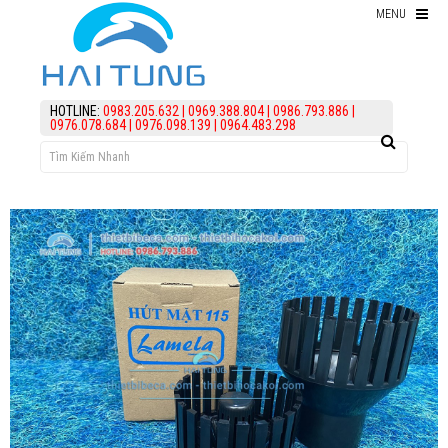
MENU
Thiết bị hồ Koi
HOTLINE:
0983.205.632
|
0969.388.804
|
0986.793.886
|
0976.078.684
|
0976.098.139
|
0964.483.298
Thức ăn cho cá koi
Kiểm Tra Nước Hồ Koi
điều trị bệnh Cá Koi
Vi Sinh Hồ Koi
assign('article_categories',
article_categories_tree('0')); ?>
Làm lọc hồ koi
KIẾN THỨC
HỖ TRỢ