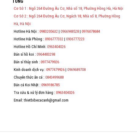
TÙNG
việc thực hiện lập Hóa Đơn Điện Tử bán hàng và cung cấp dịch vụ
cho người mua bắt buộc phải thế hiện đầy đủ thông tin: họ tên,
Cơ Sở 1 : Ngõ 264 Đường Âu Cơ, Nhà số 18, Phường Hồng Hà, Hà Nội
địa chỉ, mã số thuế/ căn cước công dân/ số định danh.
Cơ Sở 2 : Ngõ 264 Đường Âu Cơ, Ngách 18, Nhà số 8, Phường Hồng
*
Hà, Hà Nội
Hotline Hà Nội :
0983205632
|
0966948528
|
0976078684
*
Hotline Hải Phòng :
0936777332
|
0936777223
*
Hotline Hồ Chí Minh:
0963404026
Bán sỉ hồ koi :
0964483298
*
Bán sỉ thủy sinh :
0977479926
Kinh doanh dịch vụ :
0977479926
|
0969689708
Chuyên thức ăn cá :
0843499688
Bán cá Koi Nhật :
0969186785
Tra cứu & xử lý đơn hàng :
0963404026
Email: thietbibecacanh@gmail.com