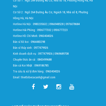
Cơ Sở 1 : Ngõ 264 Đường Âu Cơ, Nhà số 18, Phường Hồng Hà, Hà
Nội
Cơ Sở 2 : Ngõ 264 Đường Âu Cơ, Ngách 18, Nhà số 8, Phường
Hồng Hà, Hà Nội
Hotline Hà Nội :
0983205632
|
0966948528
|
0976078684
Hotline Hải Phòng :
0936777332
|
0936777223
Hotline Hồ Chí Minh:
0963404026
Bán sỉ hồ koi :
0964483298
Bán sỉ thủy sinh :
0977479926
Kinh doanh dịch vụ :
0977479926
|
0969689708
Chuyên thức ăn cá :
0843499688
Bán cá Koi Nhật :
0969186785
Tra cứu & xử lý đơn hàng :
0963404026
Email: thietbibecacanh@gmail.com