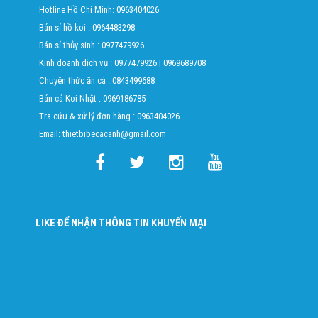
Hotline Hồ Chí Minh:
0963404026
Bán sỉ hồ koi :
0964483298
Bán sỉ thủy sinh :
0977479926
Kinh doanh dịch vụ :
0977479926
|
0969689708
Chuyên thức ăn cá :
0843499688
Bán cá Koi Nhật :
0969186785
Tra cứu & xử lý đơn hàng :
0963404026
Email: thietbibecacanh@gmail.com
LIKE ĐỂ NHẬN THÔNG TIN KHUYẾN MẠI