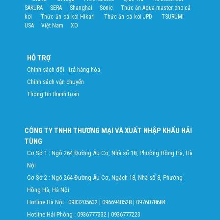
SAKURA
SERA
Shanghai
Sonic
Thức ăn Aqua master cho cá
koi
Thức ăn cá koi Hikari
Thức ăn cá koi JPD
TSURUMI
USA
Việt Nam
XO
HỖ TRỢ
Chính sách đổi - trả hàng hóa
Chính sách vận chuyển
Thông tin thanh toán
CÔNG TY TNHH THƯƠNG MẠI VÀ XUẤT NHẬP KHẨU HẢI
TÙNG
Cơ Sở 1 : Ngõ 264 Đường Âu Cơ, Nhà số 18, Phường Hồng Hà, Hà
Nội
Cơ Sở 2 : Ngõ 264 Đường Âu Cơ, Ngách 18, Nhà số 8, Phường
Hồng Hà, Hà Nội
Hotline Hà Nội :
0983205632
|
0966948528
|
0976078684
Hotline Hải Phòng :
0936777332
|
0936777223