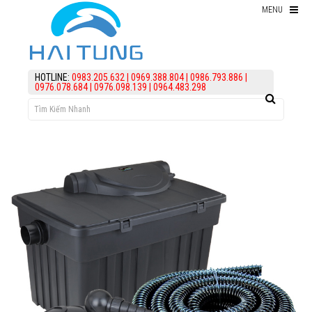
MENU
Thiết bị hồ Koi
HOTLINE:
0983.205.632
|
0969.388.804
|
0986.793.886
|
0976.078.684
|
0976.098.139
|
0964.483.298
Thức ăn cho cá koi
Kiểm Tra Nước Hồ Koi
điều trị bệnh Cá Koi
Vi Sinh Hồ Koi
assign('article_categories',
article_categories_tree('0')); ?>
Làm lọc hồ koi
KIẾN THỨC
HỖ TRỢ