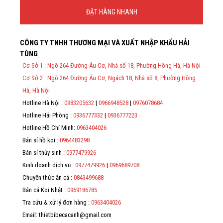
ĐẶT HÀNG NHANH
Thông Tin Đặt Hàng
CÔNG TY TNHH THƯƠNG MẠI VÀ XUẤT NHẬP KHẨU HẢI
Theo Nghị định 123/2020/NĐ-CP và nghị định 70/2025/NĐ-CP về
TÙNG
việc thực hiện lập Hóa Đơn Điện Tử bán hàng và cung cấp dịch vụ
cho người mua bắt buộc phải thế hiện đầy đủ thông tin: họ tên,
Cơ Sở 1 : Ngõ 264 Đường Âu Cơ, Nhà số 18, Phường Hồng Hà, Hà Nội
địa chỉ, mã số thuế/ căn cước công dân/ số định danh.
Cơ Sở 2 : Ngõ 264 Đường Âu Cơ, Ngách 18, Nhà số 8, Phường Hồng
*
Hà, Hà Nội
Hotline Hà Nội :
0983205632
|
0966948528
|
0976078684
*
Hotline Hải Phòng :
0936777332
|
0936777223
*
Hotline Hồ Chí Minh:
0963404026
Bán sỉ hồ koi :
0964483298
*
Bán sỉ thủy sinh :
0977479926
Kinh doanh dịch vụ :
0977479926
|
0969689708
Chuyên thức ăn cá :
0843499688
Bán cá Koi Nhật :
0969186785
Tra cứu & xử lý đơn hàng :
0963404026
Email: thietbibecacanh@gmail.com