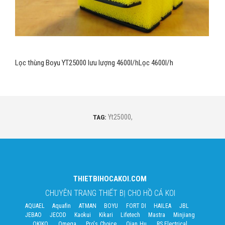
Lọc thùng Boyu YT25000 lưu lượng 4600l/hLọc 4600l/h
TAG:
Yt25000
,
THIETBIHOCAKOI.COM
CHUYÊN TRANG THIẾT BỊ CHO HỒ CÁ KOI
AQUAEL
Aquafin
ATMAN
BOYU
FORT DI
HAILEA
JBL
JEBAO
JECOD
Kaokui
Kikari
Lifetech
Mastra
Minjiang
OKIKO
Omega
Pro's Choice
Qian Hu
RS Electrical