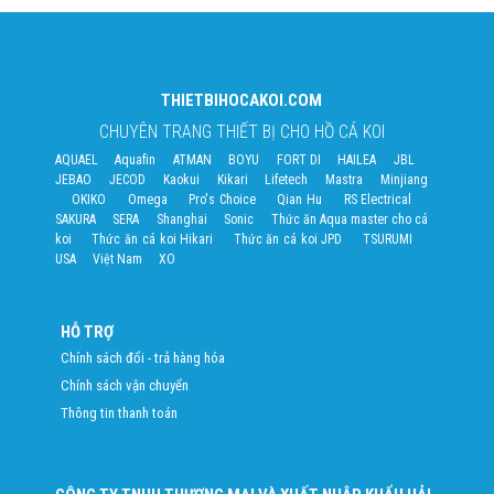
THIETBIHOCAKOI.COM
CHUYÊN TRANG THIẾT BỊ CHO HỒ CÁ KOI
AQUAEL
Aquafin
ATMAN
BOYU
FORT DI
HAILEA
JBL
JEBAO
JECOD
Kaokui
Kikari
Lifetech
Mastra
Minjiang
OKIKO
Omega
Pro's Choice
Qian Hu
RS Electrical
SAKURA
SERA
Shanghai
Sonic
Thức ăn Aqua master cho cá
koi
Thức ăn cá koi Hikari
Thức ăn cá koi JPD
TSURUMI
USA
Việt Nam
XO
HỖ TRỢ
Chính sách đổi - trả hàng hóa
Chính sách vận chuyển
Thông tin thanh toán