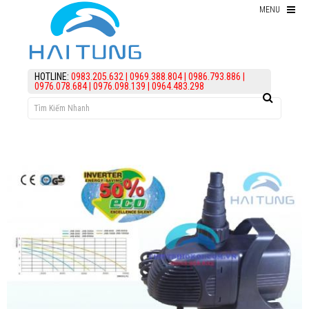
MENU
Thiết bị hồ Koi
HOTLINE:
0983.205.632
|
0969.388.804
|
0986.793.886
|
0976.078.684
|
0976.098.139
|
0964.483.298
Thức ăn cho cá koi
Kiểm Tra Nước Hồ Koi
điều trị bệnh Cá Koi
Vi Sinh Hồ Koi
assign('article_categories',
article_categories_tree('0')); ?>
Làm lọc hồ koi
KIẾN THỨC
HỖ TRỢ