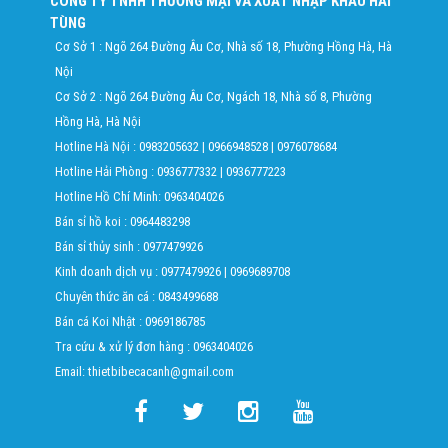
CÔNG TY TNHH THƯƠNG MẠI VÀ XUẤT NHẬP KHẨU HẢI
TÙNG
Cơ Sở 1 : Ngõ 264 Đường Âu Cơ, Nhà số 18, Phường Hồng Hà, Hà
Nội
Cơ Sở 2 : Ngõ 264 Đường Âu Cơ, Ngách 18, Nhà số 8, Phường
Hồng Hà, Hà Nội
Hotline Hà Nội :
0983205632
|
0966948528
|
0976078684
Hotline Hải Phòng :
0936777332
|
0936777223
Hotline Hồ Chí Minh:
0963404026
Bán sỉ hồ koi :
0964483298
Bán sỉ thủy sinh :
0977479926
Kinh doanh dịch vụ :
0977479926
|
0969689708
Chuyên thức ăn cá :
0843499688
Bán cá Koi Nhật :
0969186785
Tra cứu & xử lý đơn hàng :
0963404026
Email: thietbibecacanh@gmail.com