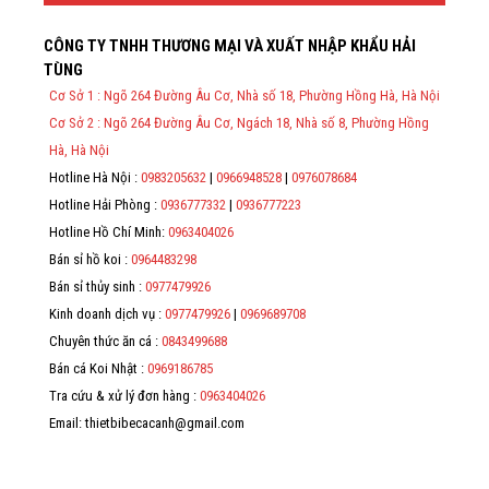
Thông Tin Đặt Hàng
CÔNG TY TNHH THƯƠNG MẠI VÀ XUẤT NHẬP KHẨU HẢI
Theo Nghị định 123/2020/NĐ-CP và nghị định 70/2025/NĐ-CP về
TÙNG
việc thực hiện lập Hóa Đơn Điện Tử bán hàng và cung cấp dịch vụ
cho người mua bắt buộc phải thế hiện đầy đủ thông tin: họ tên,
Cơ Sở 1 : Ngõ 264 Đường Âu Cơ, Nhà số 18, Phường Hồng Hà, Hà Nội
địa chỉ, mã số thuế/ căn cước công dân/ số định danh.
Cơ Sở 2 : Ngõ 264 Đường Âu Cơ, Ngách 18, Nhà số 8, Phường Hồng
*
Hà, Hà Nội
Hotline Hà Nội :
0983205632
|
0966948528
|
0976078684
*
Hotline Hải Phòng :
0936777332
|
0936777223
*
Hotline Hồ Chí Minh:
0963404026
Bán sỉ hồ koi :
0964483298
*
Bán sỉ thủy sinh :
0977479926
Kinh doanh dịch vụ :
0977479926
|
0969689708
Chuyên thức ăn cá :
0843499688
Bán cá Koi Nhật :
0969186785
Tra cứu & xử lý đơn hàng :
0963404026
Email: thietbibecacanh@gmail.com