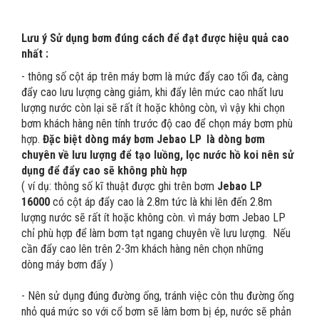
Lưu ý Sử dụng bơm đúng cách để đạt được hiệu quả cao
nhất :
- thông số cột áp trên máy bơm là mức đẩy cao tối đa, càng
đẩy cao lưu lượng càng giảm, khi đẩy lên mức cao nhất lưu
lượng nước còn lại sẽ rất ít hoặc không còn, vì vậy khi chọn
bơm khách hàng nên tính trước độ cao để chọn máy bơm phù
hợp.
Đặc biệt dòng máy bơm Jebao LP
là dòng bơm
chuyên về lưu lượng để tạo luồng, lọc nước hồ koi nên sử
dụng để đẩy cao sẽ không phù hợp
( ví dụ: thông số kĩ thuật được ghi trên bơm
Jebao LP
16000
có cột áp đẩy cao là 2.8m tức là khi lên đến 2.8m
lượng nước sẽ rất ít hoặc không còn. vì máy bơm Jebao LP
chỉ phù hợp để làm bơm tạt ngang chuyên về lưu lượng. Nếu
cần đẩy cao lên trên 2-3m khách hàng nên chọn những
dòng máy bơm đẩy )
- Nên sử dụng đúng đường ống, tránh việc côn thu đường ống
nhỏ quá mức so với cổ bơm sẽ làm bơm bị ép, nước sẽ phản