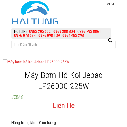
MENU
Thiết bị hồ Koi
HOTLINE:
0983.205.632
|
0969.388.804
|
0986.793.886
|
0976.078.684
|
0976.098.139
|
0964.483.298
Thức ăn cho cá koi
Kiểm Tra Nước Hồ Koi
điều trị bệnh Cá Koi
Vi Sinh Hồ Koi
Máy Bơm Hồ Koi Jebao
assign('article_categories',
LP26000 225W
article_categories_tree('0')); ?>
Làm lọc hồ koi
JEBAO
Liên Hệ
KIẾN THỨC
HỖ TRỢ
Hàng trong kho:
Còn hàng