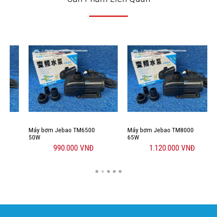
Máy bơm Jebao TM6500
Máy bơm Jebao TM8000
M
50W
65W
7
990.000 VNĐ
1.120.000 VNĐ