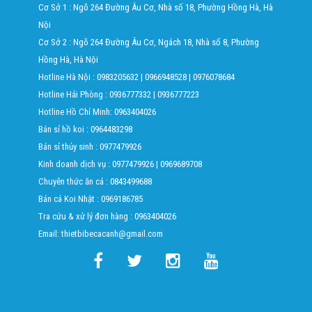
Cơ Sở 1 : Ngõ 264 Đường Âu Cơ, Nhà số 18, Phường Hồng Hà, Hà
Nội
Cơ Sở 2 : Ngõ 264 Đường Âu Cơ, Ngách 18, Nhà số 8, Phường
Hồng Hà, Hà Nội
Hotline Hà Nội :
0983205632
|
0966948528
|
0976078684
Hotline Hải Phòng :
0936777332
|
0936777223
Hotline Hồ Chí Minh:
0963404026
Bán sỉ hồ koi :
0964483298
Bán sỉ thủy sinh :
0977479926
Kinh doanh dịch vụ :
0977479926
|
0969689708
Chuyên thức ăn cá :
0843499688
Bán cá Koi Nhật :
0969186785
Tra cứu & xử lý đơn hàng :
0963404026
Email: thietbibecacanh@gmail.com