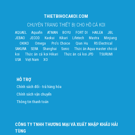
THIETBIHOCAKOI.COM
CHUYÊN TRANG THIẾT BỊ CHO HỒ CÁ KOI
AQUAEL
Aquafin
ATMAN
BOYU
FORT DI
HAILEA
JBL
JEBAO
JECOD
Kaokui
Kikari
Lifetech
Mastra
Minjiang
OKIKO
Omega
Pro's Choice
Qian Hu
RS Electrical
SAKURA
SERA
Shanghai
Sonic
Thức ăn Aqua master cho cá
koi
Thức ăn cá koi Hikari
Thức ăn cá koi JPD
TSURUMI
USA
Việt Nam
XO
HỖ TRỢ
Chính sách đổi - trả hàng hóa
Chính sách vận chuyển
Thông tin thanh toán
CÔNG TY TNHH THƯƠNG MẠI VÀ XUẤT NHẬP KHẨU HẢI
TÙNG