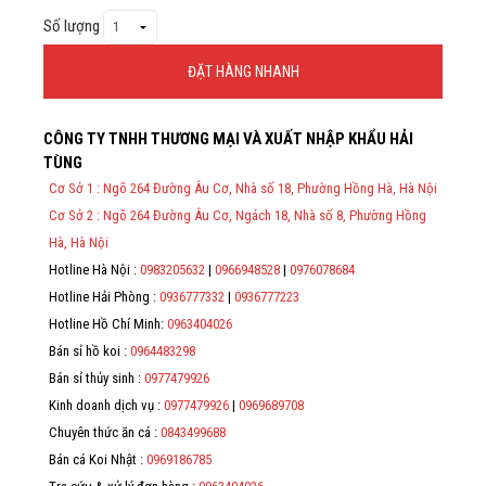
Giới thiệu
Số lượng
Liên Hệ
ĐẶT HÀNG NHANH
Thông Tin Đặt Hàng
CÔNG TY TNHH THƯƠNG MẠI VÀ XUẤT NHẬP KHẨU HẢI
Theo Nghị định 123/2020/NĐ-CP và nghị định 70/2025/NĐ-CP về
TÙNG
việc thực hiện lập Hóa Đơn Điện Tử bán hàng và cung cấp dịch vụ
cho người mua bắt buộc phải thế hiện đầy đủ thông tin: họ tên,
Cơ Sở 1 : Ngõ 264 Đường Âu Cơ, Nhà số 18, Phường Hồng Hà, Hà Nội
địa chỉ, mã số thuế/ căn cước công dân/ số định danh.
Cơ Sở 2 : Ngõ 264 Đường Âu Cơ, Ngách 18, Nhà số 8, Phường Hồng
*
Hà, Hà Nội
Hotline Hà Nội :
0983205632
|
0966948528
|
0976078684
*
Hotline Hải Phòng :
0936777332
|
0936777223
*
Hotline Hồ Chí Minh:
0963404026
Bán sỉ hồ koi :
0964483298
*
Bán sỉ thủy sinh :
0977479926
Kinh doanh dịch vụ :
0977479926
|
0969689708
Chuyên thức ăn cá :
0843499688
Bán cá Koi Nhật :
0969186785