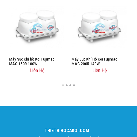
Máy Sục Khí hồ Koi Fujimac
Máy Sục Khí Hồ Koi Fujimac
M
MAC-150R 100W
MAC-200R 140W
M
Liên Hệ
Liên Hệ
THIETBIHOCAKOI.COM