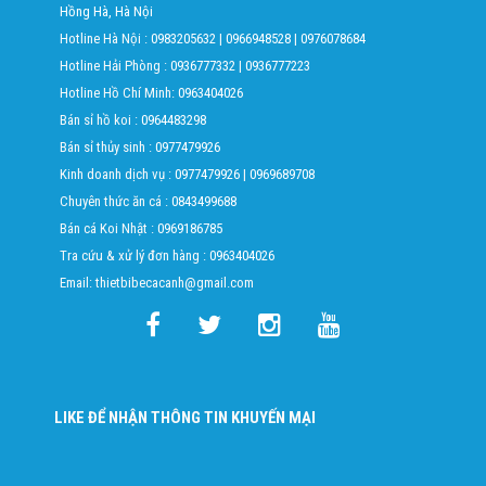
Hồng Hà, Hà Nội
Hotline Hà Nội :
0983205632
|
0966948528
|
0976078684
Hotline Hải Phòng :
0936777332
|
0936777223
Hotline Hồ Chí Minh:
0963404026
Bán sỉ hồ koi :
0964483298
Bán sỉ thủy sinh :
0977479926
Kinh doanh dịch vụ :
0977479926
|
0969689708
Chuyên thức ăn cá :
0843499688
Bán cá Koi Nhật :
0969186785
Tra cứu & xử lý đơn hàng :
0963404026
Email: thietbibecacanh@gmail.com
LIKE ĐỂ NHẬN THÔNG TIN KHUYẾN MẠI