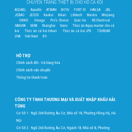
CHUYÊN TRANG THIẾT BỊ CHO HỒ CÁ KOI
AQUAEL
Aquafin
ATMAN
BOYU
FORT DI
HAILEA
JBL
JEBAO
JECOD
Kaokui
Kikari
Lifetech
Mastra
Minjiang
OKIKO
Omega
Pro's Choice
Qian Hu
RS Electrical
SAKURA
SERA
Shanghai
Sonic
Thức ăn Aqua master cho cá
koi
Thức ăn cá koi Hikari
Thức ăn cá koi JPD
TSURUMI
USA
Việt Nam
XO
HỖ TRỢ
Chính sách đổi - trả hàng hóa
Chính sách vận chuyển
Thông tin thanh toán
CÔNG TY TNHH THƯƠNG MẠI VÀ XUẤT NHẬP KHẨU HẢI
TÙNG
Cơ Sở 1 : Ngõ 264 Đường Âu Cơ, Nhà số 18, Phường Hồng Hà, Hà
Nội
Cơ Sở 2 : Ngõ 264 Đường Âu Cơ, Ngách 18, Nhà số 8, Phường