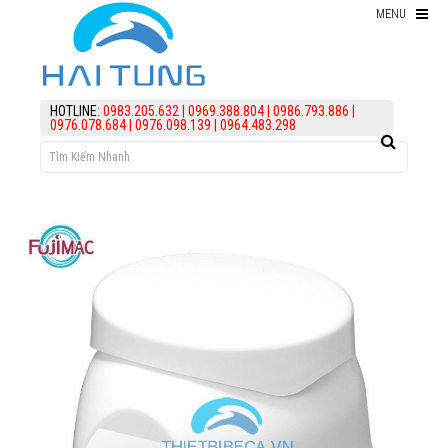
MENU
Thiết bị hồ Koi
HOTLINE:
0983.205.632
|
0969.388.804
|
0986.793.886
|
0976.078.684
|
0976.098.139
|
0964.483.298
Thức ăn cho cá koi
Kiểm Tra Nước Hồ Koi
điều trị bệnh Cá Koi
Vi Sinh Hồ Koi
assign('article_categories',
article_categories_tree('0')); ?>
Làm lọc hồ koi
KIẾN THỨC
HỖ TRỢ