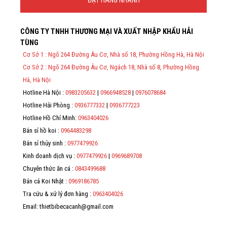
ĐẶT HÀNG NHANH
Thông Tin Đặt Hàng
CÔNG TY TNHH THƯƠNG MẠI VÀ XUẤT NHẬP KHẨU HẢI
Theo Nghị định 123/2020/NĐ-CP và nghị định 70/2025/NĐ-CP về
TÙNG
việc thực hiện lập Hóa Đơn Điện Tử bán hàng và cung cấp dịch vụ
cho người mua bắt buộc phải thế hiện đầy đủ thông tin: họ tên,
Cơ Sở 1 : Ngõ 264 Đường Âu Cơ, Nhà số 18, Phường Hồng Hà, Hà Nội
địa chỉ, mã số thuế/ căn cước công dân/ số định danh.
Cơ Sở 2 : Ngõ 264 Đường Âu Cơ, Ngách 18, Nhà số 8, Phường Hồng
*
Hà, Hà Nội
Hotline Hà Nội :
0983205632
|
0966948528
|
0976078684
*
Hotline Hải Phòng :
0936777332
|
0936777223
*
Hotline Hồ Chí Minh:
0963404026
Bán sỉ hồ koi :
0964483298
*
Bán sỉ thủy sinh :
0977479926
Kinh doanh dịch vụ :
0977479926
|
0969689708
Chuyên thức ăn cá :
0843499688
Bán cá Koi Nhật :
0969186785
Tra cứu & xử lý đơn hàng :
0963404026
Email: thietbibecacanh@gmail.com