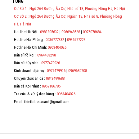
TÙNG
việc thực hiện lập Hóa Đơn Điện Tử bán hàng và cung cấp dịch vụ
cho người mua bắt buộc phải thế hiện đầy đủ thông tin: họ tên,
Cơ Sở 1 : Ngõ 264 Đường Âu Cơ, Nhà số 18, Phường Hồng Hà, Hà Nội
địa chỉ, mã số thuế/ căn cước công dân/ số định danh.
Cơ Sở 2 : Ngõ 264 Đường Âu Cơ, Ngách 18, Nhà số 8, Phường Hồng
*
Hà, Hà Nội
Hotline Hà Nội :
0983205632
|
0966948528
|
0976078684
*
Hotline Hải Phòng :
0936777332
|
0936777223
*
Hotline Hồ Chí Minh:
0963404026
Bán sỉ hồ koi :
0964483298
*
Bán sỉ thủy sinh :
0977479926
Kinh doanh dịch vụ :
0977479926
|
0969689708
Chuyên thức ăn cá :
0843499688
Bán cá Koi Nhật :
0969186785
Tra cứu & xử lý đơn hàng :
0963404026
Email: thietbibecacanh@gmail.com