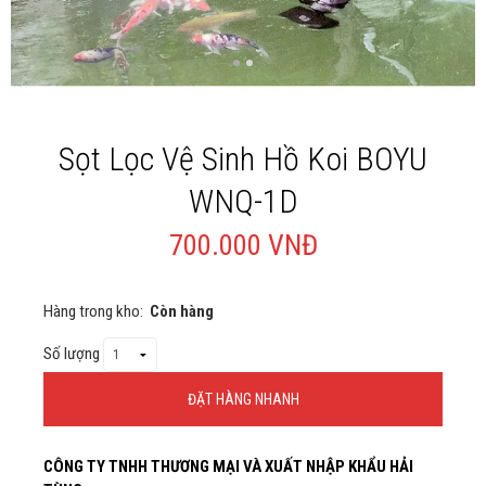
Giới thiệu
Liên Hệ
Sọt Lọc Vệ Sinh Hồ Koi BOYU
WNQ-1D
700.000 VNĐ
Hàng trong kho:
Còn hàng
Số lượng
ĐẶT HÀNG NHANH
Thông Tin Đặt Hàng
CÔNG TY TNHH THƯƠNG MẠI VÀ XUẤT NHẬP KHẨU HẢI
Theo Nghị định 123/2020/NĐ-CP và nghị định 70/2025/NĐ-CP về