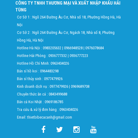
CÔNG TY TNHH THƯƠNG MẠI VÀ XUẤT NHẬP KHẨU HẢI
TÙNG
Cơ Sở 1 : Ngõ 264 Đường Âu Cơ, Nhà số 18, Phường Hồng Hà, Hà
Nội
Cơ Sở 2 : Ngõ 264 Đường Âu Cơ, Ngách 18, Nhà số 8, Phường
Hồng Hà, Hà Nội
Hotline Hà Nội :
0983205632
|
0966948528
|
0976078684
Hotline Hải Phòng :
0936777332
|
0936777223
Hotline Hồ Chí Minh:
0963404026
Bán sỉ hồ koi :
0964483298
Bán sỉ thủy sinh :
0977479926
Kinh doanh dịch vụ :
0977479926
|
0969689708
Chuyên thức ăn cá :
0843499688
Bán cá Koi Nhật :
0969186785
Tra cứu & xử lý đơn hàng :
0963404026
Email: thietbibecacanh@gmail.com