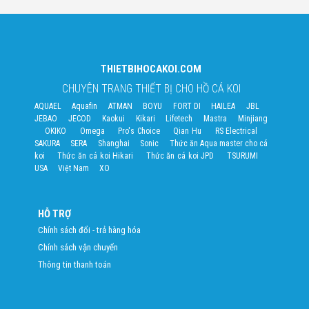
THIETBIHOCAKOI.COM
CHUYÊN TRANG THIẾT BỊ CHO HỒ CÁ KOI
AQUAEL
Aquafin
ATMAN
BOYU
FORT DI
HAILEA
JBL
JEBAO
JECOD
Kaokui
Kikari
Lifetech
Mastra
Minjiang
OKIKO
Omega
Pro's Choice
Qian Hu
RS Electrical
SAKURA
SERA
Shanghai
Sonic
Thức ăn Aqua master cho cá
koi
Thức ăn cá koi Hikari
Thức ăn cá koi JPD
TSURUMI
USA
Việt Nam
XO
HỖ TRỢ
Chính sách đổi - trả hàng hóa
Chính sách vận chuyển
Thông tin thanh toán