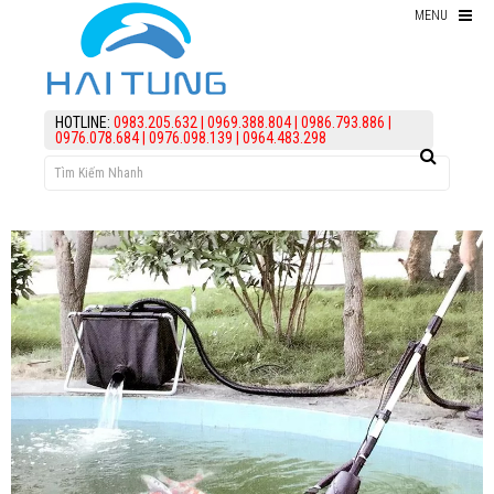
MENU
Thiết bị hồ Koi
HOTLINE:
0983.205.632
|
0969.388.804
|
0986.793.886
|
0976.078.684
|
0976.098.139
|
0964.483.298
Thức ăn cho cá koi
Kiểm Tra Nước Hồ Koi
điều trị bệnh Cá Koi
Vi Sinh Hồ Koi
assign('article_categories',
article_categories_tree('0')); ?>
Làm lọc hồ koi
KIẾN THỨC
HỖ TRỢ