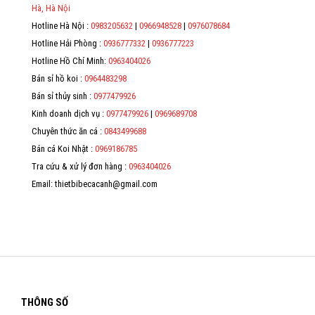
*
Hà, Hà Nội
Hotline Hà Nội :
0983205632
|
0966948528
|
0976078684
*
Hotline Hải Phòng :
0936777332
|
0936777223
*
Hotline Hồ Chí Minh:
0963404026
Bán sỉ hồ koi :
0964483298
*
Bán sỉ thủy sinh :
0977479926
Kinh doanh dịch vụ :
0977479926
|
0969689708
Chuyên thức ăn cá :
0843499688
Bán cá Koi Nhật :
0969186785
Tra cứu & xử lý đơn hàng :
0963404026
Email: thietbibecacanh@gmail.com
THÔNG SỐ