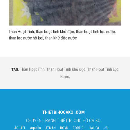
Than Hoạt Tính, than hoạt tính khử độc, than hoạt tính lọc nước,
than lọc nước hồ koi, than khử độc nước
TAG:
Than Hoạt Tính
,
Than Hoạt Tính Khử Độc
,
Than Hoạt Tính Lọc
Nước
,
THIETBIHOCAKOI.COM
CHUYÊN TRANG THIẾT BỊ CHO HỒ CÁ KOI
AQUAEL
Aquafin
ATMAN
BOYU
FORT DI
HAILEA
JBL