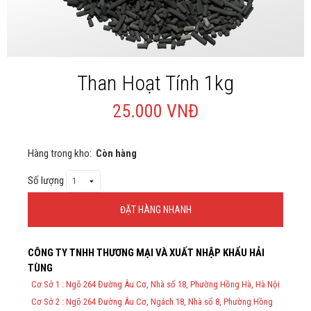
Giới thiệu
Liên Hệ
Than Hoạt Tính 1kg
25.000 VNĐ
Hàng trong kho:
Còn hàng
Số lượng
ĐẶT HÀNG NHANH
Thông Tin Đặt Hàng
CÔNG TY TNHH THƯƠNG MẠI VÀ XUẤT NHẬP KHẨU HẢI
Theo Nghị định 123/2020/NĐ-CP và nghị định 70/2025/NĐ-CP về
TÙNG
việc thực hiện lập Hóa Đơn Điện Tử bán hàng và cung cấp dịch vụ
cho người mua bắt buộc phải thế hiện đầy đủ thông tin: họ tên,
Cơ Sở 1 : Ngõ 264 Đường Âu Cơ, Nhà số 18, Phường Hồng Hà, Hà Nội
địa chỉ, mã số thuế/ căn cước công dân/ số định danh.
Cơ Sở 2 : Ngõ 264 Đường Âu Cơ, Ngách 18, Nhà số 8, Phường Hồng