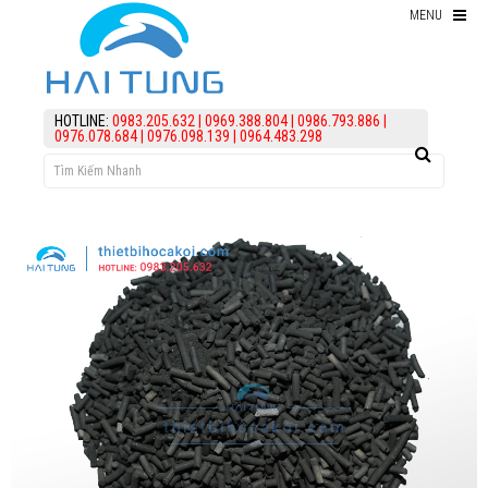
MENU
Thiết bị hồ Koi
HOTLINE:
0983.205.632
|
0969.388.804
|
0986.793.886
|
0976.078.684
|
0976.098.139
|
0964.483.298
Thức ăn cho cá koi
Kiểm Tra Nước Hồ Koi
điều trị bệnh Cá Koi
Vi Sinh Hồ Koi
assign('article_categories',
article_categories_tree('0')); ?>
Làm lọc hồ koi
KIẾN THỨC
HỖ TRỢ