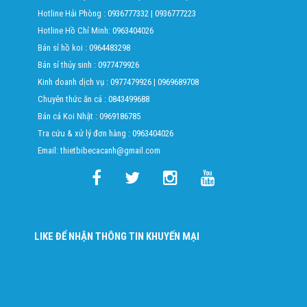
Hotline Hải Phòng :
0936777332
|
0936777223
Hotline Hồ Chí Minh:
0963404026
Bán sỉ hồ koi :
0964483298
Bán sỉ thủy sinh :
0977479926
Kinh doanh dịch vụ :
0977479926
|
0969689708
Chuyên thức ăn cá :
0843499688
Bán cá Koi Nhật :
0969186785
Tra cứu & xử lý đơn hàng :
0963404026
Email: thietbibecacanh@gmail.com
LIKE ĐỂ NHẬN THÔNG TIN KHUYẾN MẠI