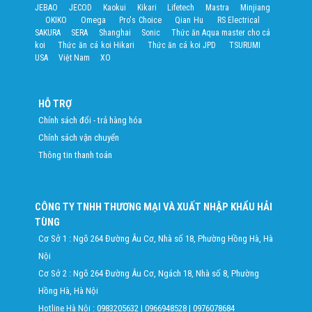
JEBAO
JECOD
Kaokui
Kikari
Lifetech
Mastra
Minjiang
OKIKO
Omega
Pro's Choice
Qian Hu
RS Electrical
SAKURA
SERA
Shanghai
Sonic
Thức ăn Aqua master cho cá
koi
Thức ăn cá koi Hikari
Thức ăn cá koi JPD
TSURUMI
USA
Việt Nam
XO
HỖ TRỢ
Chính sách đổi - trả hàng hóa
Chính sách vận chuyển
Thông tin thanh toán
CÔNG TY TNHH THƯƠNG MẠI VÀ XUẤT NHẬP KHẨU HẢI
TÙNG
Cơ Sở 1 : Ngõ 264 Đường Âu Cơ, Nhà số 18, Phường Hồng Hà, Hà
Nội
Cơ Sở 2 : Ngõ 264 Đường Âu Cơ, Ngách 18, Nhà số 8, Phường
Hồng Hà, Hà Nội
Hotline Hà Nội :
0983205632
|
0966948528
|
0976078684