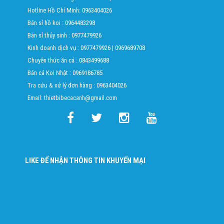
Hotline Hồ Chí Minh:
0963404026
Bán sỉ hồ koi :
0964483298
Bán sỉ thủy sinh :
0977479926
Kinh doanh dịch vụ :
0977479926
|
0969689708
Chuyên thức ăn cá :
0843499688
Bán cá Koi Nhật :
0969186785
Tra cứu & xử lý đơn hàng :
0963404026
Email: thietbibecacanh@gmail.com
LIKE ĐỂ NHẬN THÔNG TIN KHUYẾN MẠI