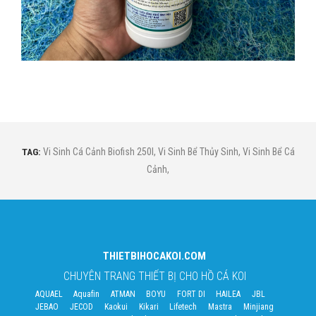
TAG:
Vi Sinh Cá Cảnh Biofish 250l
,
Vi Sinh Bể Thủy Sinh
,
Vi Sinh Bể Cá
Cảnh
,
THIETBIHOCAKOI.COM
CHUYÊN TRANG THIẾT BỊ CHO HỒ CÁ KOI
AQUAEL
Aquafin
ATMAN
BOYU
FORT DI
HAILEA
JBL
JEBAO
JECOD
Kaokui
Kikari
Lifetech
Mastra
Minjiang