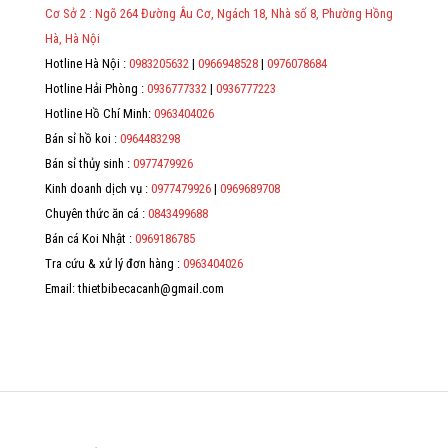
địa chỉ, mã số thuế/ căn cước công dân/ số định danh.
Cơ Sở 2 : Ngõ 264 Đường Âu Cơ, Ngách 18, Nhà số 8, Phường Hồng
*
Hà, Hà Nội
Hotline Hà Nội :
0983205632
|
0966948528
|
0976078684
*
Hotline Hải Phòng :
0936777332
|
0936777223
*
Hotline Hồ Chí Minh:
0963404026
Bán sỉ hồ koi :
0964483298
*
Bán sỉ thủy sinh :
0977479926
Kinh doanh dịch vụ :
0977479926
|
0969689708
Chuyên thức ăn cá :
0843499688
Bán cá Koi Nhật :
0969186785
Tra cứu & xử lý đơn hàng :
0963404026
Email: thietbibecacanh@gmail.com