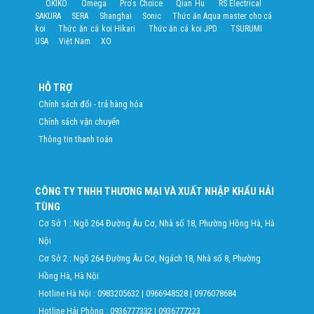
OKIKO
Omega
Pro's Choice
Qian Hu
RS Electrical
SAKURA
SERA
Shanghai
Sonic
Thức ăn Aqua master cho cá
koi
Thức ăn cá koi Hikari
Thức ăn cá koi JPD
TSURUMI
USA
Việt Nam
XO
HỖ TRỢ
Chính sách đổi - trả hàng hóa
Chính sách vận chuyển
Thông tin thanh toán
CÔNG TY TNHH THƯƠNG MẠI VÀ XUẤT NHẬP KHẨU HẢI
TÙNG
Cơ Sở 1 : Ngõ 264 Đường Âu Cơ, Nhà số 18, Phường Hồng Hà, Hà
Nội
Cơ Sở 2 : Ngõ 264 Đường Âu Cơ, Ngách 18, Nhà số 8, Phường
Hồng Hà, Hà Nội
Hotline Hà Nội :
0983205632
|
0966948528
|
0976078684
Hotline Hải Phòng :
0936777332
|
0936777223