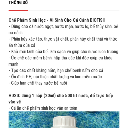
THÔNG SỐ
Chế Phẩm Sinh Học - Vi Sinh Cho Cá Cảnh BIOFISH
- Dùng cho cá nước ngọt, nước mặn, nước lợ, bể thủy sinh, bể
cá cảnh
- Phân hủy xác tảo, thực vật chết, phân hủy chất thải và thức
ăn thừa của cá
- Khử mùi tanh của bể, làm sạch và giúp cho nước luôn truong
- Ức chế các mầm bệnh, hấp thụ các khí độc giúp cá khỏe
mạnh
- Tạo các chất kháng nấm, hạn chế bệnh nấm cho cá
- Ổn định PH, cải thiện chất lượng và làm mềm nước
- Giúp hạn chế thay nước bể nuôi
HDSD: dùng 1 nắp (20ml) cho 500 lít nước, đổ trực tiếp
vào vể
- Cá ăn chế phẩm sinh học vẫn an toàn