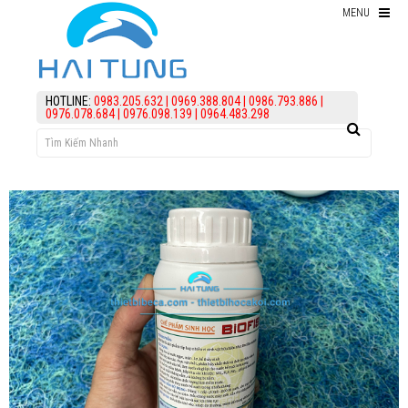
MENU
Thiết bị hồ Koi
HOTLINE:
0983.205.632
|
0969.388.804
|
0986.793.886
|
0976.078.684
|
0976.098.139
|
0964.483.298
Thức ăn cho cá koi
Kiểm Tra Nước Hồ Koi
điều trị bệnh Cá Koi
Vi Sinh Hồ Koi
assign('article_categories',
article_categories_tree('0')); ?>
Làm lọc hồ koi
KIẾN THỨC
HỖ TRỢ