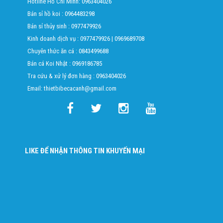
Hotline Hồ Chí Minh:
0963404026
Bán sỉ hồ koi :
0964483298
Bán sỉ thủy sinh :
0977479926
Kinh doanh dịch vụ :
0977479926
|
0969689708
Chuyên thức ăn cá :
0843499688
Bán cá Koi Nhật :
0969186785
Tra cứu & xử lý đơn hàng :
0963404026
Email: thietbibecacanh@gmail.com
LIKE ĐỂ NHẬN THÔNG TIN KHUYẾN MẠI