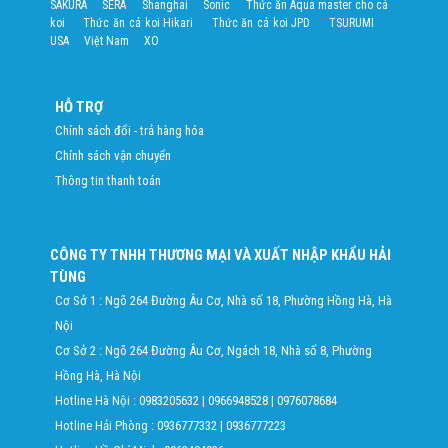
SAKURA
SERA
Shanghai
Sonic
Thức ăn Aqua master cho cá
koi
Thức ăn cá koi Hikari
Thức ăn cá koi JPD
TSURUMI
USA
Việt Nam
XO
HỖ TRỢ
Chính sách đổi - trả hàng hóa
Chính sách vận chuyển
Thông tin thanh toán
CÔNG TY TNHH THƯƠNG MẠI VÀ XUẤT NHẬP KHẨU HẢI
TÙNG
Cơ Sở 1 : Ngõ 264 Đường Âu Cơ, Nhà số 18, Phường Hồng Hà, Hà
Nội
Cơ Sở 2 : Ngõ 264 Đường Âu Cơ, Ngách 18, Nhà số 8, Phường
Hồng Hà, Hà Nội
Hotline Hà Nội :
0983205632
|
0966948528
|
0976078684
Hotline Hải Phòng :
0936777332
|
0936777223