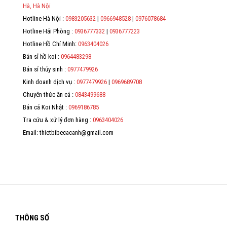
*
Hà, Hà Nội
Hotline Hà Nội :
0983205632
|
0966948528
|
0976078684
*
Hotline Hải Phòng :
0936777332
|
0936777223
*
Hotline Hồ Chí Minh:
0963404026
Bán sỉ hồ koi :
0964483298
*
Bán sỉ thủy sinh :
0977479926
Kinh doanh dịch vụ :
0977479926
|
0969689708
Chuyên thức ăn cá :
0843499688
Bán cá Koi Nhật :
0969186785
Tra cứu & xử lý đơn hàng :
0963404026
Email: thietbibecacanh@gmail.com
THÔNG SỐ