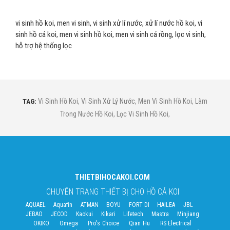
vi sinh hồ koi, men vi sinh, vi sinh xử lí nước, xử lí nước hồ koi, vi
sinh hồ cá koi, men vi sinh hồ koi, men vi sinh cá rồng, lọc vi sinh,
hỗ trợ hệ thống lọc
TAG:
Vi Sinh Hồ Koi
,
Vi Sinh Xử Lý Nước
,
Men Vi Sinh Hồ Koi
,
Làm
Trong Nước Hồ Koi
,
Lọc Vi Sinh Hồ Koi
,
THIETBIHOCAKOI.COM
CHUYÊN TRANG THIẾT BỊ CHO HỒ CÁ KOI
AQUAEL
Aquafin
ATMAN
BOYU
FORT DI
HAILEA
JBL
JEBAO
JECOD
Kaokui
Kikari
Lifetech
Mastra
Minjiang
OKIKO
Omega
Pro's Choice
Qian Hu
RS Electrical