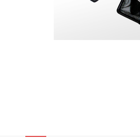
Hút Đáy Hồ Koi
Thiết bị Vệ Sinh Hồ Koi
Vợt Lùa, Bắt Cá Koi
Máy Cho Ăn Tự Động
Phụ Kiện Sủi Hồ Koi
lọc Trống Hồ Koi, Drum Filter
Tank Dưỡng cá - Thùng Nhựa Nuôi cá