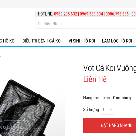
HOTLINE:
0983.205.632
|
0969.388.804
|
0986.793.886
|
09
C HỒ KOI
ĐIỀU TRỊ BỆNH CÁ KOI
VI SINH HỒ KOI
LÀM LỌC HỒ KOI
m
Vợt Cá Koi Vuôn
Liên Hệ
Hàng trong kho:
Còn hàng
Số lượng
ĐẶT HÀNG NHANH