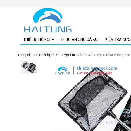
THIẾT BỊ HỒ KOI
THỨC ĂN CHO CÁ KOI
KIỂM TRA NƯỚ
Máy bơm Hồ Koi
Trang chủ
> >
Thiết bị hồ Koi
>
Vợt Lùa, Bắt Cá Koi
> Vợt Cá Koi Vuông 50c
Máy sủi Hồ Koi
Vật Liệu Lọc Hồ Koi
Đèn UV (Diệt Khuẩn, Rêu, Tảo)
Đèn Hồ Cá, Đèn Tiểu Cảnh
Hút Mặt Hồ Koi
Thùng Lọc Hồ Koi