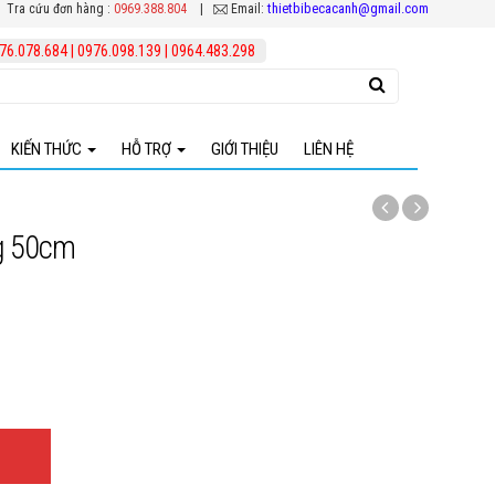
thietbibecacanh@gmail.com
Tra cứu đơn hàng :
0969.388.804
|
Email:
76.078.684
|
0976.098.139
|
0964.483.298
KIẾN THỨC
HỖ TRỢ
GIỚI THIỆU
LIÊN HỆ
Kinh nghiệm chăm sóc cá cảnh
Chính sách đổi - trả hàng hóa
g 50cm
Các loại thuốc chữa bệnh cá koi
Chính sách vận chuyển
Tổng Hợp Thiết Bị Hồ Koi
Thông tin thanh toán