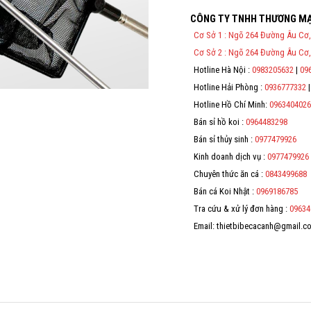
Thông Tin Đặt Hàng
CÔNG TY TNHH THƯƠNG MẠ
Theo Nghị định 123/2020/NĐ-C
Cơ Sở 1 : Ngõ 264 Đường Âu Cơ,
Tử bán hàng và cung cấp dịch v
địa chỉ, mã số thuế/ căn cước
Cơ Sở 2 : Ngõ 264 Đường Âu Cơ,
Hotline Hà Nội :
0983205632
|
09
Hotline Hải Phòng :
0936777332
Hotline Hồ Chí Minh:
0963404026
Bán sỉ hồ koi :
0964483298
Bán sỉ thủy sinh :
0977479926
Kinh doanh dịch vụ :
0977479926
Chuyên thức ăn cá :
0843499688
Bán cá Koi Nhật :
0969186785
Tra cứu & xử lý đơn hàng :
09634
Email: thietbibecacanh@gmail.c