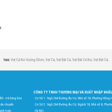
á
TAG:
Vợt Cá Koi Vuông 50cm
,
Vợt Cá
,
Vợt Bắt Cá
,
Vợt Bắt Cá Koi
,
Vợt Bắt Cá
,
CÔNG TY TNHH THƯƠNG MẠI VÀ XUẤT NHẬP KHẨU
ổi - trả hàng hóa
Cơ Sở 1 : Ngõ 264 Đường Âu Cơ, Nhà số 18, Phường Hồng H
vận chuyển
Cơ Sở 2 : Ngõ 264 Đường Âu Cơ, Ngách 18, Nhà số 8, Phườ
hanh toán
Hà Nội