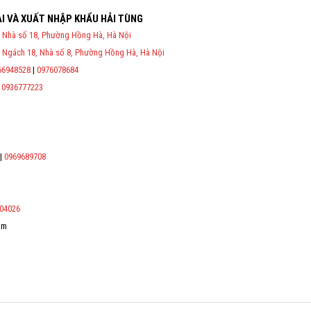
I VÀ XUẤT NHẬP KHẨU HẢI TÙNG
P và nghị định 70/2025/NĐ-CP về việc thực hiện lập Hóa Đơn Điện
 Nhà số 18, Phường Hồng Hà, Hà Nội
ụ cho người mua bắt buộc phải thế hiện đầy đủ thông tin: họ tên,
 công dân/ số định danh.
 Ngách 18, Nhà số 8, Phường Hồng Hà, Hà Nội
66948528
|
0976078684
*
|
0936777223
*
*
*
|
0969689708
04026
om