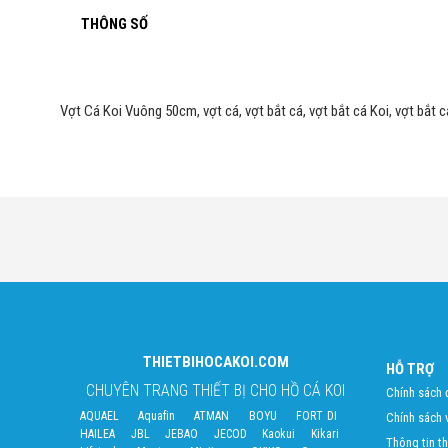
THÔNG SỐ
Vợt Cá Koi Vuông 50cm, vợt cá, vợt bắt cá, vợt bắt cá Koi, vợt bắt c
THIETBIHOCAKOI.COM
HỖ TRỢ
CHUYÊN TRANG THIẾT BỊ CHO HỒ CÁ KOI
Chính sách đ
AQUAEL
Aquafin
ATMAN
BOYU
FORT DI
Chính sách 
HAILEA
JBL
JEBAO
JECOD
Kaokui
Kikari
Thông tin t