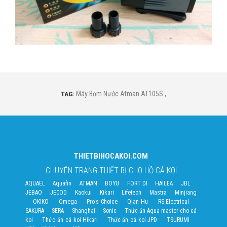
TAG:
Máy Bơm Nước Atman AT105S
,
THIETBIHOCAKOI.COM
CHUYÊN TRANG THIẾT BỊ CHO HỒ CÁ KOI
AQUAEL
Aquafin
ATMAN
BOYU
FORT DI
HAILEA
JBL
JEBAO
JECOD
Kaokui
Kikari
Lifetech
Mastra
Minjiang
OKIKO
Omega
Pro's Choice
Qian Hu
RS Electrical
SAKURA
SERA
Shanghai
Sonic
Thức ăn Aqua master cho cá
koi
Thức ăn cá koi Hikari
Thức ăn cá koi JPD
TSURUMI