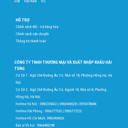
USA
Việt Nam
XO
HỖ TRỢ
Chính sách đổi - trả hàng hóa
Chính sách vận chuyển
Thông tin thanh toán
CÔNG TY TNHH THƯƠNG MẠI VÀ XUẤT NHẬP KHẨU HẢI
TÙNG
Cơ Sở 1 : Ngõ 264 Đường Âu Cơ, Nhà số 18, Phường Hồng Hà, Hà
Nội
Cơ Sở 2 : Ngõ 264 Đường Âu Cơ, Ngách 18, Nhà số 8, Phường
Hồng Hà, Hà Nội
Hotline Hà Nội :
0983205632
|
0966948528
|
0976078684
Hotline Hải Phòng :
0936777332
|
0936777223
Hotline Hồ Chí Minh:
0963404026
Bán sỉ hồ koi :
0964483298