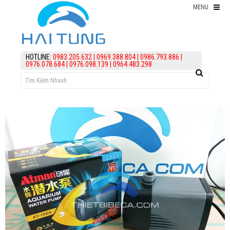
MENU
Thiết bị hồ Koi
HOTLINE:
0983.205.632
|
0969.388.804
|
0986.793.886
|
0976.078.684
|
0976.098.139
|
0964.483.298
Thức ăn cho cá koi
Kiểm Tra Nước Hồ Koi
điều trị bệnh Cá Koi
Vi Sinh Hồ Koi
assign('article_categories',
article_categories_tree('0')); ?>
Làm lọc hồ koi
KIẾN THỨC
HỖ TRỢ