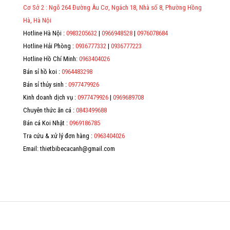
địa chỉ, mã số thuế/ căn cước công dân/ số định danh.
Cơ Sở 2 : Ngõ 264 Đường Âu Cơ, Ngách 18, Nhà số 8, Phường Hồng
*
Hà, Hà Nội
Hotline Hà Nội :
0983205632
|
0966948528
|
0976078684
*
Hotline Hải Phòng :
0936777332
|
0936777223
*
Hotline Hồ Chí Minh:
0963404026
Bán sỉ hồ koi :
0964483298
*
Bán sỉ thủy sinh :
0977479926
Kinh doanh dịch vụ :
0977479926
|
0969689708
Chuyên thức ăn cá :
0843499688
Bán cá Koi Nhật :
0969186785
Tra cứu & xử lý đơn hàng :
0963404026
Email: thietbibecacanh@gmail.com