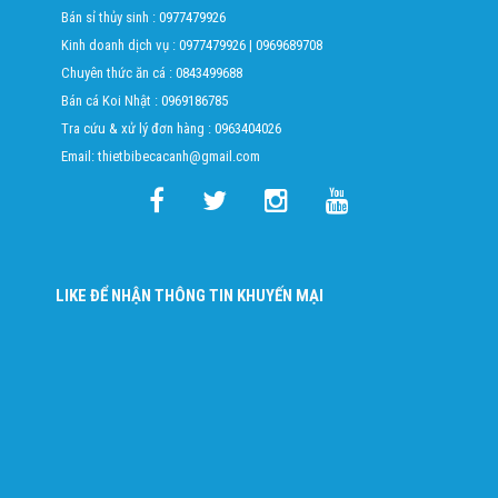
Bán sỉ thủy sinh :
0977479926
Kinh doanh dịch vụ :
0977479926
|
0969689708
Chuyên thức ăn cá :
0843499688
Bán cá Koi Nhật :
0969186785
Tra cứu & xử lý đơn hàng :
0963404026
Email: thietbibecacanh@gmail.com
LIKE ĐỂ NHẬN THÔNG TIN KHUYẾN MẠI