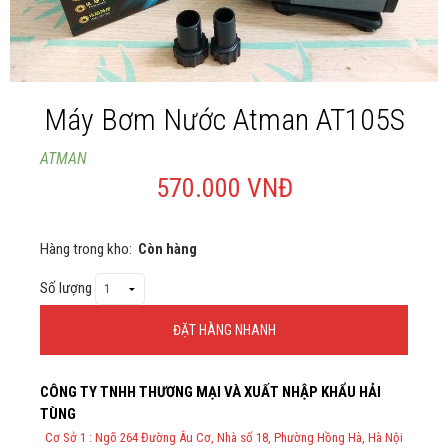
Giới thiệu
Liên Hệ
Máy Bơm Nước Atman AT105S
ATMAN
570.000 VNĐ
Hàng trong kho:
Còn hàng
Số lượng
ĐẶT HÀNG NHANH
Thông Tin Đặt Hàng
CÔNG TY TNHH THƯƠNG MẠI VÀ XUẤT NHẬP KHẨU HẢI
Theo Nghị định 123/2020/NĐ-CP và nghị định 70/2025/NĐ-CP về
TÙNG
việc thực hiện lập Hóa Đơn Điện Tử bán hàng và cung cấp dịch vụ
cho người mua bắt buộc phải thế hiện đầy đủ thông tin: họ tên,
Cơ Sở 1 : Ngõ 264 Đường Âu Cơ, Nhà số 18, Phường Hồng Hà, Hà Nội