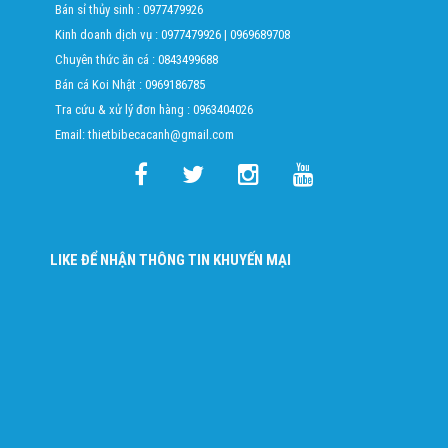
Bán sỉ thủy sinh :
0977479926
Kinh doanh dịch vụ :
0977479926
|
0969689708
Chuyên thức ăn cá :
0843499688
Bán cá Koi Nhật :
0969186785
Tra cứu & xử lý đơn hàng :
0963404026
Email: thietbibecacanh@gmail.com
LIKE ĐỂ NHẬN THÔNG TIN KHUYẾN MẠI