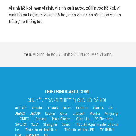
vi sinh hồ koi, men vi sinh, vi sinh xử lí nước, xử lí nước hồ koi, vi
sinh hồ cá koi, men vi sinh hồ koi, men vi sinh cá rồng, lọc vi sinh,
hỗ trợ hệ thống lọc
TAG:
Vi Sinh Hồ Koi
,
Vi Sinh Sử Lí Nước
,
Men Vi Sinh
,
THIETBIHOCAKOI.COM
CHUYÊN TRANG THIẾT BỊ CHO HỒ CÁ KOI
AQUAEL
Aquafin
ATMAN
BOYU
FORT DI
HAILEA
JBL
JEBAO
JECOD
Kaokui
Kikari
Lifetech
Mastra
Minjiang
OKIKO
Omega
Pro's Choice
Qian Hu
RS Electrical
SAKURA
SERA
Shanghai
Sonic
Thức ăn Aqua master cho cá
koi
Thức ăn cá koi Hikari
Thức ăn cá koi JPD
TSURUMI
USA
Việt Nam
XO