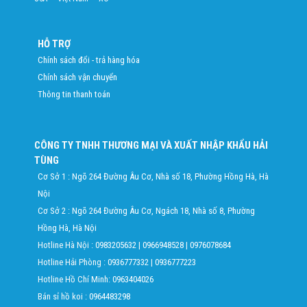
HỖ TRỢ
Chính sách đổi - trả hàng hóa
Chính sách vận chuyển
Thông tin thanh toán
CÔNG TY TNHH THƯƠNG MẠI VÀ XUẤT NHẬP KHẨU HẢI
TÙNG
Cơ Sở 1 : Ngõ 264 Đường Âu Cơ, Nhà số 18, Phường Hồng Hà, Hà
Nội
Cơ Sở 2 : Ngõ 264 Đường Âu Cơ, Ngách 18, Nhà số 8, Phường
Hồng Hà, Hà Nội
Hotline Hà Nội :
0983205632
|
0966948528
|
0976078684
Hotline Hải Phòng :
0936777332
|
0936777223
Hotline Hồ Chí Minh:
0963404026
Bán sỉ hồ koi :
0964483298