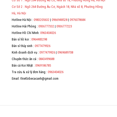
Cơ Sở 1 : Ngõ 264 Đường Âu Cơ, Nhà số 18, Phường Hồng Hà, Hà Nội
địa chỉ, mã số thuế/ căn cước công dân/ số định danh.
Cơ Sở 2 : Ngõ 264 Đường Âu Cơ, Ngách 18, Nhà số 8, Phường Hồng
*
Hà, Hà Nội
Hotline Hà Nội :
0983205632
|
0966948528
|
0976078684
*
Hotline Hải Phòng :
0936777332
|
0936777223
*
Hotline Hồ Chí Minh:
0963404026
Bán sỉ hồ koi :
0964483298
*
Bán sỉ thủy sinh :
0977479926
Kinh doanh dịch vụ :
0977479926
|
0969689708
Chuyên thức ăn cá :
0843499688
Bán cá Koi Nhật :
0969186785
Tra cứu & xử lý đơn hàng :
0963404026
Email: thietbibecacanh@gmail.com